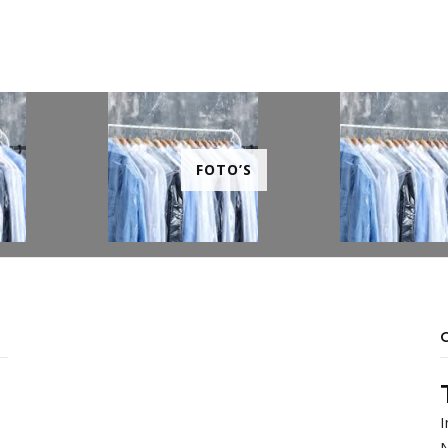
FOTO’S
I