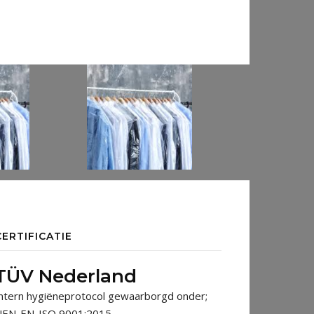
CERTIFICATIE
TÜV Nederland
ntern hygiëneprotocol gewaarborgd onder;
NEN-EN-ISO 9001:2015