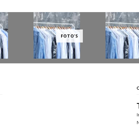
FOTO’S
I